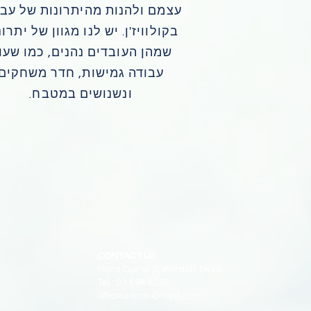
עצמם ולהנות מהיתרונות של עבו
בקולוויז'ן. יש לנו מגוון של יתרונ
שמהן העובדים נהנים, כמו שעו
עבודה גמישות, חדר משחקים
ונשנושים במטבח.
CONTACT US
Mota Gur st 5, Petach Tikva
​Tel : 03 694 8200​
officeadmin@top4.com