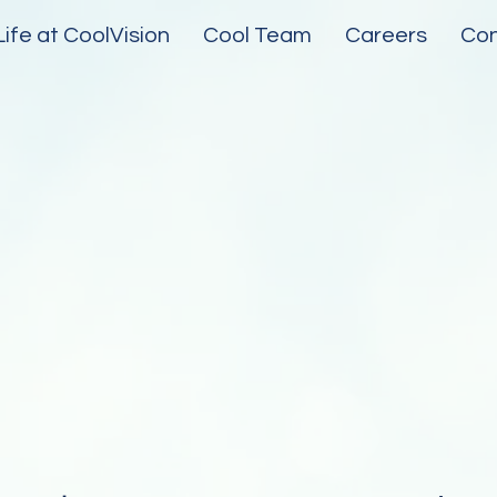
Life at CoolVision
Cool Team
Careers
Con