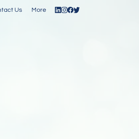
tact Us
More